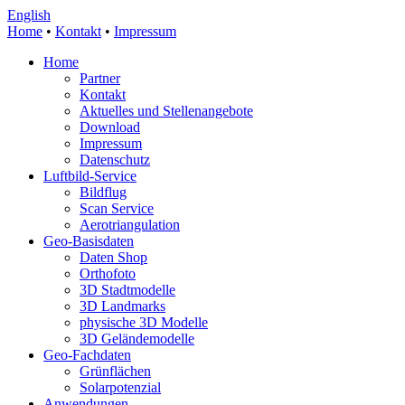
English
Home
•
Kontakt
•
Impressum
Home
Partner
Kontakt
Aktuelles und Stellenangebote
Download
Impressum
Datenschutz
Luftbild-Service
Bildflug
Scan Service
Aerotriangulation
Geo-Basisdaten
Daten Shop
Orthofoto
3D Stadtmodelle
3D Landmarks
physische 3D Modelle
3D Geländemodelle
Geo-Fachdaten
Grünflächen
Solarpotenzial
Anwendungen