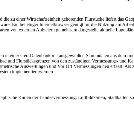
ie zu einer Wirtschaftseinheit gehörenden Flurstücke liefert das Geo
ware. Ein beliebiger Internetbrowser genügt für die Nutzung am Arbeit
ten von externen Anbietern gemeinsam dargestellt, aktuelle Lagepläne er
rden in einer Geo-Datenbank mit ausgewählten Stammdaten aus dem I
isse und Flurstücksgrenzen von den zuständigen Vermessungs- und Ka
trische Auswertungen und Vor-Ort-Vermessungen neu erfasst. Als zus
system implementiert werden.
aphische Karten der Landesvermessung, Luftbildkarten, Stadtkarten so