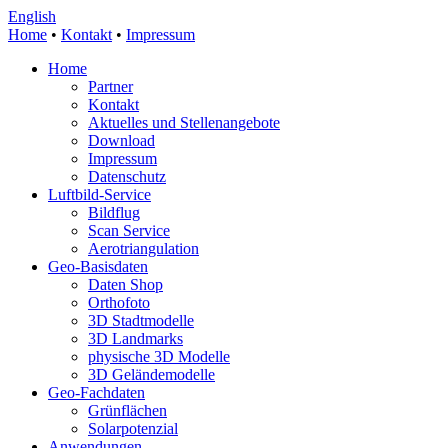
English
Home
•
Kontakt
•
Impressum
Home
Partner
Kontakt
Aktuelles und Stellenangebote
Download
Impressum
Datenschutz
Luftbild-Service
Bildflug
Scan Service
Aerotriangulation
Geo-Basisdaten
Daten Shop
Orthofoto
3D Stadtmodelle
3D Landmarks
physische 3D Modelle
3D Geländemodelle
Geo-Fachdaten
Grünflächen
Solarpotenzial
Anwendungen