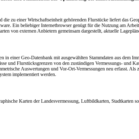
ie zu einer Wirtschaftseinheit gehörenden Flurstücke liefert das Geo
ware. Ein beliebiger Internetbrowser genügt für die Nutzung am Arbeit
ten von externen Anbietern gemeinsam dargestellt, aktuelle Lagepläne er
rden in einer Geo-Datenbank mit ausgewählten Stammdaten aus dem I
isse und Flurstücksgrenzen von den zuständigen Vermessungs- und Ka
trische Auswertungen und Vor-Ort-Vermessungen neu erfasst. Als zus
system implementiert werden.
aphische Karten der Landesvermessung, Luftbildkarten, Stadtkarten so